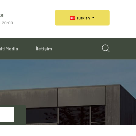
RI
Turkish
 - 20:00
ltiMedia
İletişim
N