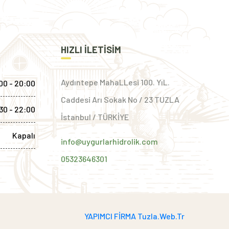
HIZLI ILETISIM
Aydıntepe MahaLLesi 100. YıL.
00 - 20:00
Caddesi Arı Sokak No / 23 TUZLA
30 - 22:00
İstanbul / TÜRKİYE
Kapalı
info@uygurlarhidrolik.com
05323646301
YAPIMCI FİRMA Tuzla.Web.Tr